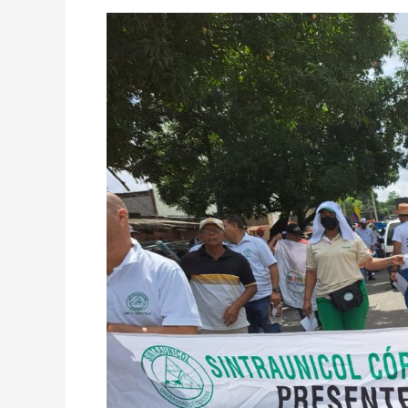
Radicado
del
Pliego
Nacional
Estatal