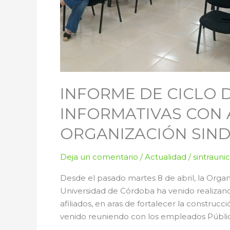
a
la
Organización
Sindical
SINTRAUNICOL
INFORME DE CICLO 
INFORMATIVAS CON 
ORGANIZACIÓN SIND
Deja un comentario
/
Actualidad
/
sintrauni
Desde el pasado martes 8 de abril, la Orga
Universidad de Córdoba ha venido realizand
afiliados, en aras de fortalecer la construcc
venido reuniendo con los empleados Público