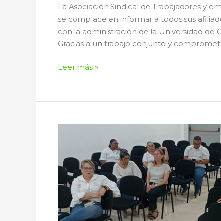
La Asociación Sindical de Trabajadores y 
se complace en informar a todos sus afiliad
con la administración de la Universidad de C
Gracias a un trabajo conjunto y comprometi
Leer más »
Informe
de
Ciclo
de
Reuniones
Informativas
con
Afiliados