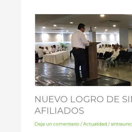
Nuevo
Logro
de
SINTRAUNICOL
Para
sus
Afiliados
NUEVO LOGRO DE SI
AFILIADOS
Deja un comentario
/
Actualidad
/
sintrauni