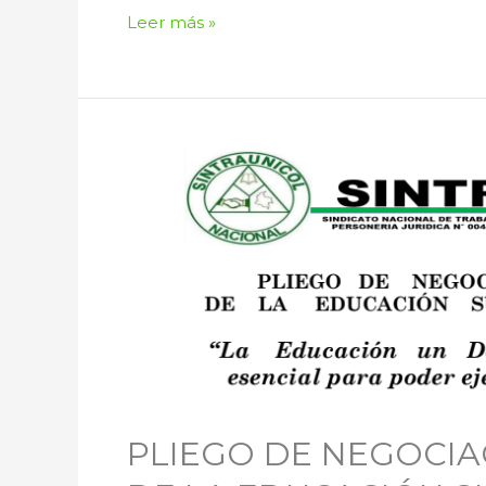
Leer más »
Pliego
de
Negociación
Marco
Sectorial
de
la
Educación
Superior
–
SINTRAUNICOL
PLIEGO DE NEGOCIA
2025