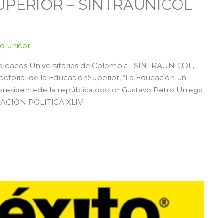
UPERIOR – SINTRAUNICOL
colunicor
mpleados Universitarios de Colombia –SINTRAUNICOL,
ctorial de la EducaciónSuperior, “La Educación un
esidentede la república doctor Gustavo Petro Urrego
CION POLITICA XLIV